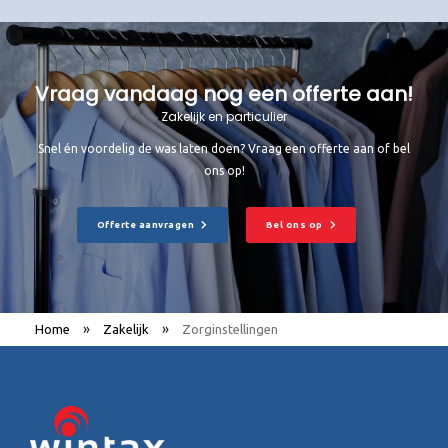
Vraag vandaag nog een offerte aan!
Zakelijk en particulier
Snel én voordelig de was laten doen? Vraag een offerte aan of bel
ons op!
Offerte aanvragen
Bel ons op
»
»
Home
Zakelijk
Zorginstellingen